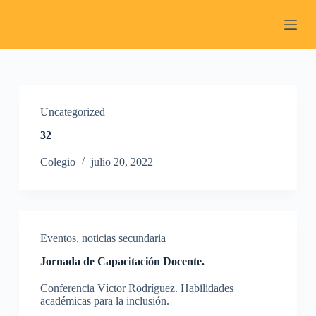
S
a
l
t
a
r
a
l
Uncategorized
c
o
32
n
t
Colegio
julio 20, 2022
e
n
i
d
o
Eventos
,
noticias secundaria
Jornada de Capacitación Docente.
Conferencia Víctor Rodríguez. Habilidades
académicas para la inclusión.